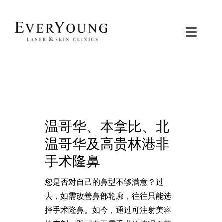
Skip
to
content
Toggle
Naviga
治疗项目
关注问题
温哥华、本拿比、北
联系我们
温哥华及高贵林港非
立即预约
手术隆鼻
您是否对自己的鼻型不够满意？过
护肤品商城
去，如需改善鼻部轮廓，往往只能选
择手术隆鼻。如今，通过可注射美容