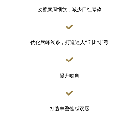
改善唇周细纹，减少口红晕染
优化唇峰线条，打造迷人“丘比特”弓
提升嘴角
打造丰盈性感双唇