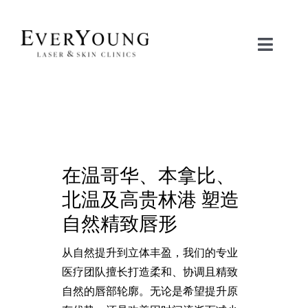
Skip
to
content
Toggle
Naviga
治疗项目
关注问题
在温哥华、本拿比、
联系我们
北温及高贵林港 塑造
立即预约
自然精致唇形
从自然提升到立体丰盈，我们的专业
护肤品商城
医疗团队擅长打造柔和、协调且精致
自然的唇部轮廓。无论是希望提升原